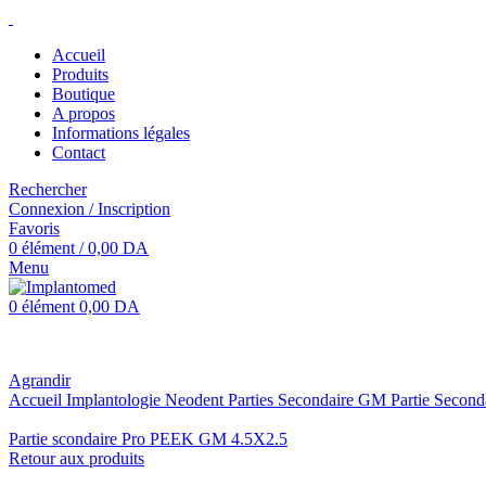
Accueil
Produits
Boutique
A propos
Informations légales
Contact
Rechercher
Connexion / Inscription
Favoris
0
élément
/
0,00
DA
Menu
0
élément
0,00
DA
Agrandir
Accueil
Implantologie
Neodent
Parties Secondaire GM
Partie Secon
Partie scondaire Pro PEEK GM 4.5X2.5
Retour aux produits